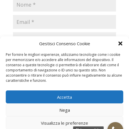
Gestisci Consenso Cookie
Per fornire le migliori esperienze, utilizziamo tecnologie come i cookie
per memorizzare e/o accedere alle informazioni del dispositivo. Il
consenso a queste tecnologie ci permetterà di elaborare dati come il
comportamento di navigazione o ID unici su questo sito. Non
acconsentire o ritirare il consenso può influire negativamente su alcune
caratteristiche e funzioni.
Accetta
Necrologi
Necrologi Casale Monferrato
Nega
Necrologi Alessandria
Necrologi Piemonte
Visualizza le preferenze
Realizzazione grafica e Copyright © zeropensieri local web -