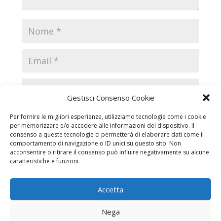
Gestisci Consenso Cookie
Per fornire le migliori esperienze, utilizziamo tecnologie come i cookie
per memorizzare e/o accedere alle informazioni del dispositivo. Il
consenso a queste tecnologie ci permetterà di elaborare dati come il
comportamento di navigazione o ID unici su questo sito. Non
acconsentire o ritirare il consenso può influire negativamente su alcune
caratteristiche e funzioni.
Accetta
Necrologi
Necrologi Casale Monferrato
Nega
Necrologi Alessandria
Necrologi Piemonte