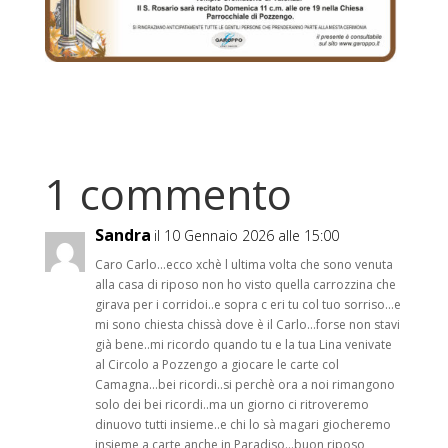
1 commento
Sandra
il 10 Gennaio 2026 alle 15:00
Caro Carlo…ecco xchè l ultima volta che sono venuta
alla casa di riposo non ho visto quella carrozzina che
girava per i corridoi..e sopra c eri tu col tuo sorriso…e
mi sono chiesta chissà dove è il Carlo…forse non stavi
già bene..mi ricordo quando tu e la tua Lina venivate
al Circolo a Pozzengo a giocare le carte col
Camagna…bei ricordi..si perchè ora a noi rimangono
solo dei bei ricordi..ma un giorno ci ritroveremo
dinuovo tutti insieme..e chi lo sà magari giocheremo
insieme a carte anche in Paradiso…buon riposo