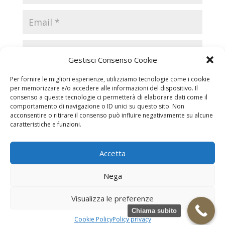
Gestisci Consenso Cookie
Per fornire le migliori esperienze, utilizziamo tecnologie come i cookie
per memorizzare e/o accedere alle informazioni del dispositivo. Il
consenso a queste tecnologie ci permetterà di elaborare dati come il
comportamento di navigazione o ID unici su questo sito. Non
acconsentire o ritirare il consenso può influire negativamente su alcune
caratteristiche e funzioni.
Accetta
Necrologi
Necrologi Casale Monferrato
Nega
Necrologi Alessandria
Necrologi Piemonte
Visualizza le preferenze
Realizzazione grafica e Copyright © zeropensieri local web -
Chiama subito
Casale Monferrato info@zeropensieri-cloud
Cookie Policy
Policy privacy