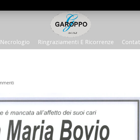
Necrologio
Ringraziamenti E Ricorrenze
Contat
mmenti