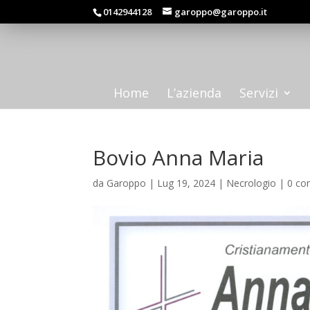
0142944128
garoppo@garoppo.it
Home
L’azienda
Servizi
Bovio Anna Maria
da
Garoppo
|
Lug 19, 2024
|
Necrologio
|
0 co