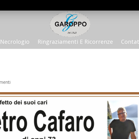
Necrologio
Ringraziamenti E Ricorrenze
Contat
menti