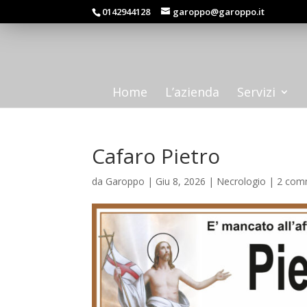
0142944128
garoppo@garoppo.it
Home
L’azienda
Servizi
Cafaro Pietro
da
Garoppo
|
Giu 8, 2026
|
Necrologio
|
2 com