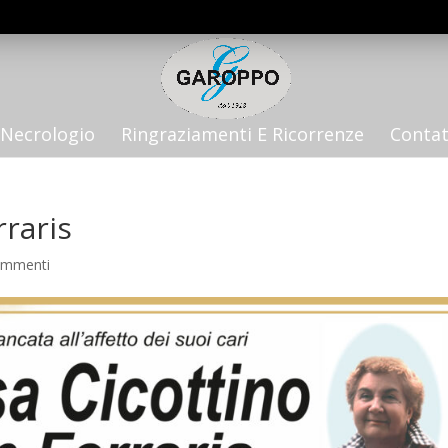
Necrologio
Ringraziamenti E Ricorrenze
Contat
rraris
ommenti