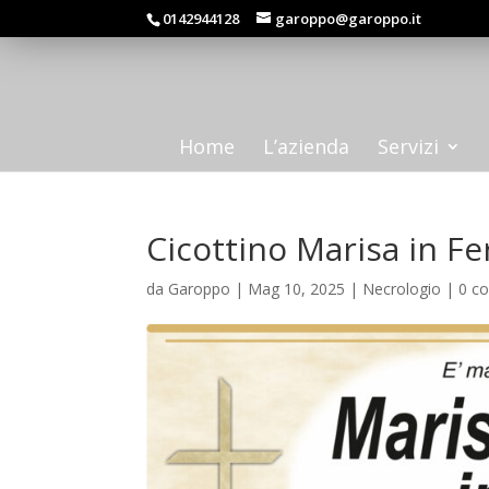
0142944128
garoppo@garoppo.it
Home
L’azienda
Servizi
Cicottino Marisa in Fe
da
Garoppo
|
Mag 10, 2025
|
Necrologio
|
0 c