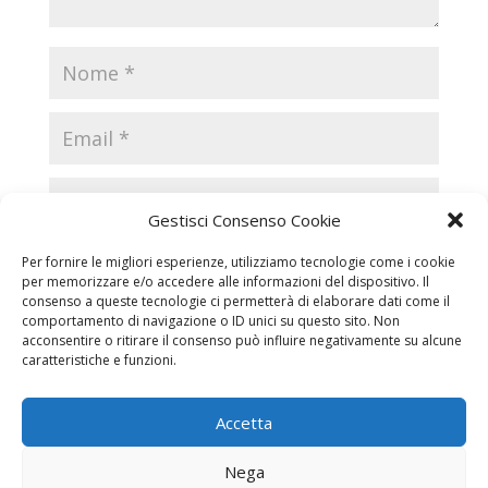
Gestisci Consenso Cookie
Per fornire le migliori esperienze, utilizziamo tecnologie come i cookie
per memorizzare e/o accedere alle informazioni del dispositivo. Il
consenso a queste tecnologie ci permetterà di elaborare dati come il
comportamento di navigazione o ID unici su questo sito. Non
acconsentire o ritirare il consenso può influire negativamente su alcune
caratteristiche e funzioni.
Accetta
Necrologi
Necrologi Casale Monferrato
Nega
Necrologi Alessandria
Necrologi Piemonte