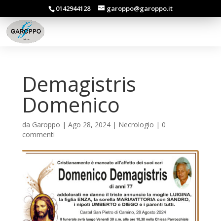
0142944128
garoppo@garoppo.it
Demagistris
Domenico
da
Garoppo
|
Ago 28, 2024
|
Necrologio
|
0
commenti