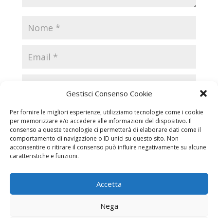
Gestisci Consenso Cookie
Per fornire le migliori esperienze, utilizziamo tecnologie come i cookie
per memorizzare e/o accedere alle informazioni del dispositivo. Il
consenso a queste tecnologie ci permetterà di elaborare dati come il
comportamento di navigazione o ID unici su questo sito. Non
acconsentire o ritirare il consenso può influire negativamente su alcune
caratteristiche e funzioni.
Accetta
Necrologi
Necrologi Casale Monferrato
Nega
Necrologi Alessandria
Necrologi Piemonte