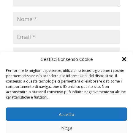
Gestisci Consenso Cookie
Per fornire le migliori esperienze, utilizziamo tecnologie come i cookie
per memorizzare e/o accedere alle informazioni del dispositivo. Il
consenso a queste tecnologie ci permetterà di elaborare dati come il
comportamento di navigazione o ID unici su questo sito. Non
acconsentire o ritirare il consenso può influire negativamente su alcune
caratteristiche e funzioni.
Accetta
Necrologi
Necrologi Casale Monferrato
Nega
Necrologi Alessandria
Necrologi Piemonte