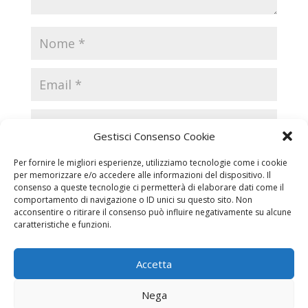
Gestisci Consenso Cookie
Per fornire le migliori esperienze, utilizziamo tecnologie come i cookie
per memorizzare e/o accedere alle informazioni del dispositivo. Il
consenso a queste tecnologie ci permetterà di elaborare dati come il
comportamento di navigazione o ID unici su questo sito. Non
acconsentire o ritirare il consenso può influire negativamente su alcune
caratteristiche e funzioni.
Accetta
Necrologi
Necrologi Casale Monferrato
Nega
Necrologi Alessandria
Necrologi Piemonte