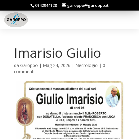
0142944128
garoppo@garoppo.it
Imarisio Giulio
da
Garoppo
|
Mag 24, 2026
|
Necrologio
|
0
commenti