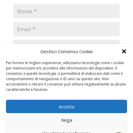
Gestisci Consenso Cookie
Per fornire le migliori esperienze, utilizziamo tecnologie come i cookie
per memorizzare e/o accedere alle informazioni del dispositivo. Il
consenso a queste tecnologie ci permetterà di elaborare dati come il
comportamento di navigazione o ID unici su questo sito. Non
acconsentire o ritirare il consenso può influire negativamente su alcune
caratteristiche e funzioni.
Accetta
Necrologi
Necrologi Casale Monferrato
Nega
Necrologi Alessandria
Necrologi Piemonte