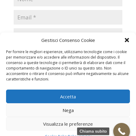
Gestisci Consenso Cookie
Per fornire le migliori esperienze, utilizziamo tecnologie come i cookie
per memorizzare e/o accedere alle informazioni del dispositivo. Il
consenso a queste tecnologie ci permetterà di elaborare dati come il
comportamento di navigazione o ID unici su questo sito. Non
acconsentire o ritirare il consenso può influire negativamente su alcune
caratteristiche e funzioni.
Accetta
Necrologi
Necrologi Casale Monferrato
Nega
Necrologi Alessandria
Necrologi Piemonte
Visualizza le preferenze
Realizzazione grafica e Copyright © zeropensieri local web -
Chiama subito