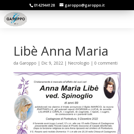
0142944128
garoppo@garoppo.it
Libè Anna Maria
da
Garoppo
|
Dic 9, 2022
|
Necrologio
|
0 commenti