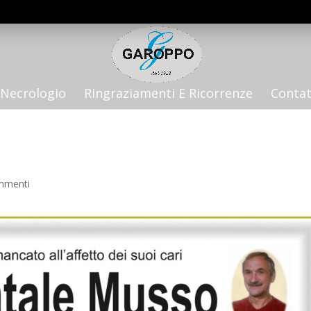
Necrologio
Ringraziamenti E Ricorrenze
Contat
mmenti