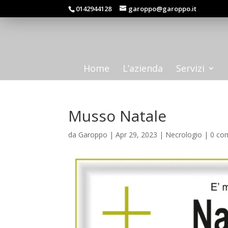
0142944128
garoppo@garoppo.it
Home
L’azienda
Servizi
Musso Natale
da
Garoppo
|
Apr 29, 2023
|
Necrologio
|
0 co