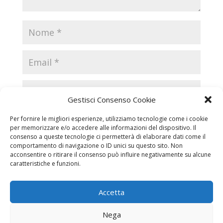
Gestisci Consenso Cookie
Per fornire le migliori esperienze, utilizziamo tecnologie come i cookie
per memorizzare e/o accedere alle informazioni del dispositivo. Il
consenso a queste tecnologie ci permetterà di elaborare dati come il
comportamento di navigazione o ID unici su questo sito. Non
acconsentire o ritirare il consenso può influire negativamente su alcune
caratteristiche e funzioni.
Accetta
Necrologi
Necrologi Casale Monferrato
Nega
Necrologi Alessandria
Necrologi Piemonte