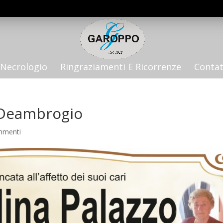
Necrologio
Ringraziamenti E Ricorrenze
Contat
. Deambrogio
mmenti