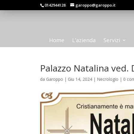
0142944128
garoppo@garoppo.it
Home
L’azienda
Servizi
Palazzo Natalina ved
da
Garoppo
|
Giu 14, 2024
|
Necrologio
|
0 co