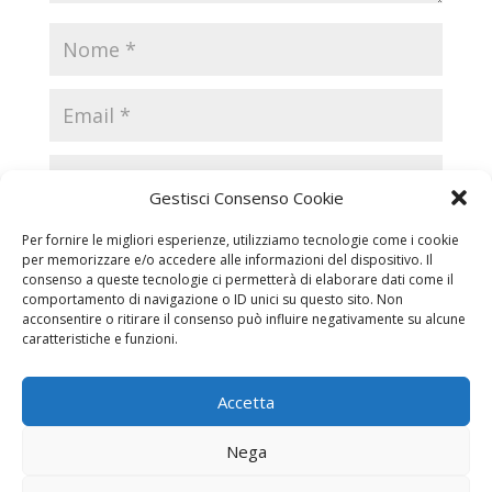
Gestisci Consenso Cookie
Per fornire le migliori esperienze, utilizziamo tecnologie come i cookie
per memorizzare e/o accedere alle informazioni del dispositivo. Il
consenso a queste tecnologie ci permetterà di elaborare dati come il
comportamento di navigazione o ID unici su questo sito. Non
acconsentire o ritirare il consenso può influire negativamente su alcune
caratteristiche e funzioni.
Accetta
Necrologi
Necrologi Casale Monferrato
Nega
Necrologi Alessandria
Necrologi Piemonte