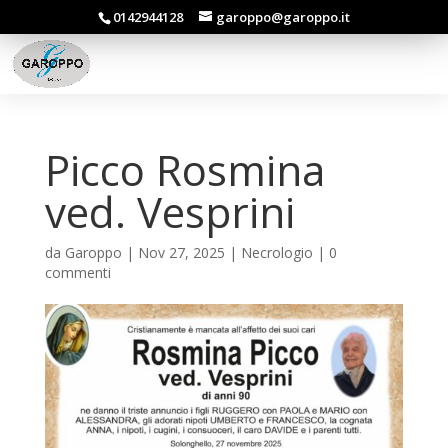
0142944128
garoppo@garoppo.it
Picco Rosmina
ved. Vesprini
da
Garoppo
|
Nov 27, 2025
|
Necrologio
|
0
commenti