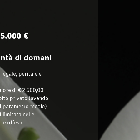
5.000 €
ontà di domani
 legale, peritale e
alore di
€ 2.500,00
mbito privato (avendo
 al parametro medio)
llimitata nelle
rte offesa