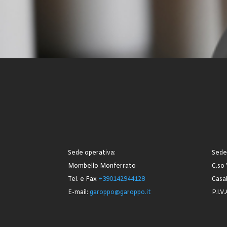
Sede operativa:
Sede 
Mombello Monferrato
C.so 
Tel. e Fax
+390142944128
Casa
E-mail:
garoppo@garoppo.it
P.I.V