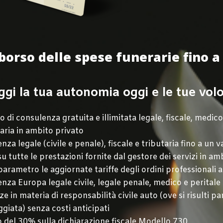
orso delle spese funerarie fino a 
ggi la tua autonomia oggi e le tue vol
o di consulenza gratuita e illimitata legale, fiscale, medico
iaria in ambito privato
nza legale (civile e penale), fiscale e tributaria
fino a un v
su tutte le prestazioni fornite dal gestore dei servizi in a
arametro le aggiornate tariffe degli ordini professionali
enza Europa legale civile, legale penale, medico e peritale i
e in materia di responsabilità civile auto (ove si risulti pa
giata) senza costi anticipati
 del 30% sulla dichiarazione fiscale
Modello 730