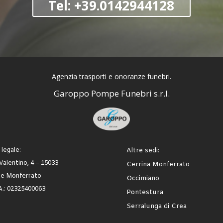
Tel: +39.0142944128
Agenzia trasporti e onoranze
funebri.
Garoppo Pompe Funebri s.r.l.
legale:
Altre sedi:
Valentino, 4 – 15033
Cerrina Monferrato
le Monferrato
Occimiano
.A.: 02325400063
Pontestura
Serralunga di Crea