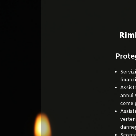
Rimb
Prote
Servizi
finanz
Assiste
annui
come p
Assist
vertenz
danneg
Sconto