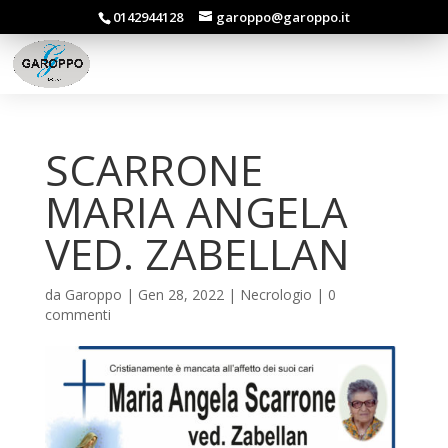
0142944128
garoppo@garoppo.it
SCARRONE
MARIA ANGELA
VED. ZABELLAN
da
Garoppo
|
Gen 28, 2022
|
Necrologio
|
0
commenti