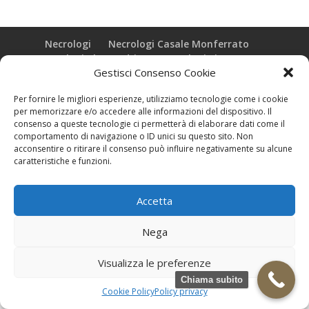
Necrologi
Necrologi Casale Monferrato
Necrologi Alessandria
Necrologi Piemonte
Gestisci Consenso Cookie
Realizzazione grafica e Copyright © zeropensieri local web -
Per fornire le migliori esperienze, utilizziamo tecnologie come i cookie
Casale Monferrato info@zeropensieri-cloud
per memorizzare e/o accedere alle informazioni del dispositivo. Il
consenso a queste tecnologie ci permetterà di elaborare dati come il
comportamento di navigazione o ID unici su questo sito. Non
acconsentire o ritirare il consenso può influire negativamente su alcune
caratteristiche e funzioni.
Accetta
Nega
Visualizza le preferenze
Chiama subito
Cookie Policy
Policy privacy