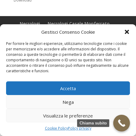
Download
Necrologi
Necrologi Casale Monferrato
Necrologi Alessandria
Necrologi Piemonte
Gestisci Consenso Cookie
Per fornire le migliori esperienze, utilizziamo tecnologie come i cookie
Realizzazione grafica e Copyright © zeropensieri local web -
per memorizzare e/o accedere alle informazioni del dispositivo. Il
Casale Monferrato info@zeropensieri-cloud
consenso a queste tecnologie ci permetterà di elaborare dati come il
comportamento di navigazione o ID unici su questo sito. Non
acconsentire o ritirare il consenso può influire negativamente su alcune
caratteristiche e funzioni.
Accetta
Nega
Visualizza le preferenze
Chiama subito
Cookie Policy
Policy privacy