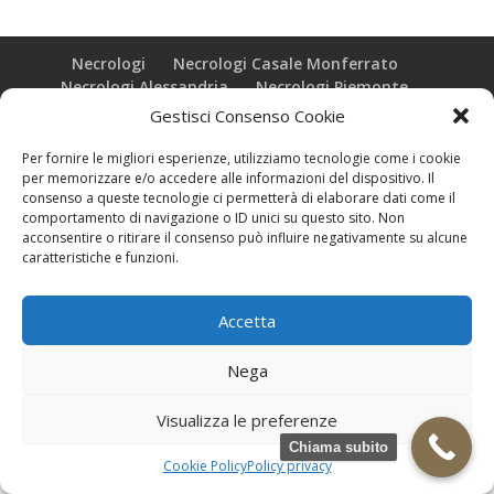
Necrologi
Necrologi Casale Monferrato
Necrologi Alessandria
Necrologi Piemonte
Gestisci Consenso Cookie
Realizzazione grafica e Copyright © zeropensieri local web -
Per fornire le migliori esperienze, utilizziamo tecnologie come i cookie
Casale Monferrato info@zeropensieri-cloud
per memorizzare e/o accedere alle informazioni del dispositivo. Il
consenso a queste tecnologie ci permetterà di elaborare dati come il
comportamento di navigazione o ID unici su questo sito. Non
acconsentire o ritirare il consenso può influire negativamente su alcune
caratteristiche e funzioni.
Accetta
Nega
Visualizza le preferenze
Chiama subito
Cookie Policy
Policy privacy