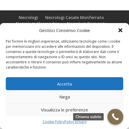
Necrologi
Necrologi Casale Monferrato
Necrologi Alessandria
Necrologi Piemonte
Gestisci Consenso Cookie
Realizzazione grafica e Copyright © zeropensieri local web -
Per fornire le migliori esperienze, utilizziamo tecnologie come i cookie
Casale Monferrato info@zeropensieri-cloud
per memorizzare e/o accedere alle informazioni del dispositivo. Il
consenso a queste tecnologie ci permetterà di elaborare dati come il
comportamento di navigazione o ID unici su questo sito. Non
acconsentire o ritirare il consenso può influire negativamente su alcune
caratteristiche e funzioni.
Accetta
Nega
Visualizza le preferenze
Chiama subito
Cookie Policy
Policy privacy