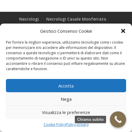
Necrologi
Necrologi Casale Monferrato
Necrologi Alessandria
Necrologi Piemonte
Gestisci Consenso Cookie
Realizzazione grafica e Copyright © zeropensieri local web -
Per fornire le migliori esperienze, utilizziamo tecnologie come i cookie
Casale Monferrato info@zeropensieri-cloud
per memorizzare e/o accedere alle informazioni del dispositivo. Il
consenso a queste tecnologie ci permetterà di elaborare dati come il
comportamento di navigazione o ID unici su questo sito. Non
acconsentire o ritirare il consenso può influire negativamente su alcune
caratteristiche e funzioni.
Accetta
Nega
Visualizza le preferenze
Chiama subito
Cookie Policy
Policy privacy