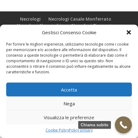
Necrologi
Necrologi Casale Monferrato
Necrologi Alessandria
Necrologi Piemonte
Gestisci Consenso Cookie
Realizzazione grafica e Copyright © zeropensieri local web -
Per fornire le migliori esperienze, utilizziamo tecnologie come i cookie
Casale Monferrato info@zeropensieri-cloud
per memorizzare e/o accedere alle informazioni del dispositivo. Il
consenso a queste tecnologie ci permetterà di elaborare dati come il
comportamento di navigazione o ID unici su questo sito. Non
acconsentire o ritirare il consenso può influire negativamente su alcune
caratteristiche e funzioni.
Accetta
Nega
Visualizza le preferenze
Chiama subito
Cookie Policy
Policy privacy