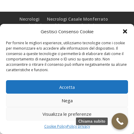
Necrologi
Necrologi Casale Monferrato
Necrologi Alessandria
Necrologi Piemonte
Gestisci Consenso Cookie
Realizzazione grafica e Copyright © zeropensieri local web -
Per fornire le migliori esperienze, utilizziamo tecnologie come i cookie
Casale Monferrato info@zeropensieri-cloud
per memorizzare e/o accedere alle informazioni del dispositivo. Il
consenso a queste tecnologie ci permetterà di elaborare dati come il
comportamento di navigazione o ID unici su questo sito. Non
acconsentire o ritirare il consenso può influire negativamente su alcune
caratteristiche e funzioni.
Accetta
Nega
Visualizza le preferenze
Chiama subito
Cookie Policy
Policy privacy