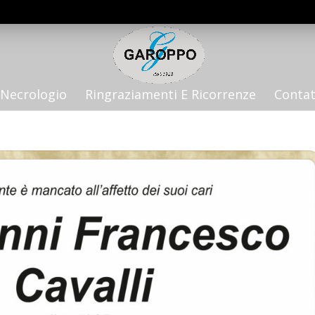
Necrologio
Ringraziamenti E Ricorrenze
Contat