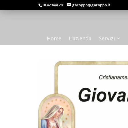
0142944128
garoppo@garoppo.it
Home
L’azienda
Servizi