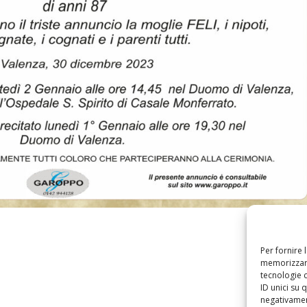
o
Per fornire 
memorizzare
tecnologie 
ID unici su 
negativament