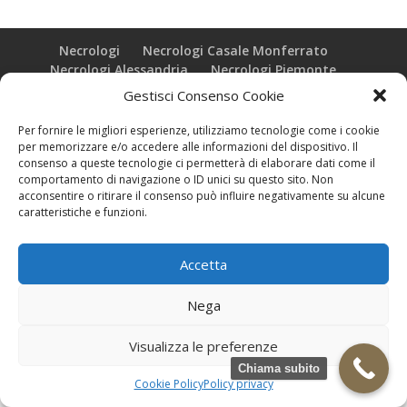
Necrologi
Necrologi Casale Monferrato
Necrologi Alessandria
Necrologi Piemonte
Gestisci Consenso Cookie
Realizzazione grafica e Copyright © zeropensieri local web -
Per fornire le migliori esperienze, utilizziamo tecnologie come i cookie
Casale Monferrato info@zeropensieri-cloud
per memorizzare e/o accedere alle informazioni del dispositivo. Il
consenso a queste tecnologie ci permetterà di elaborare dati come il
comportamento di navigazione o ID unici su questo sito. Non
acconsentire o ritirare il consenso può influire negativamente su alcune
caratteristiche e funzioni.
Accetta
Nega
Visualizza le preferenze
Chiama subito
Cookie Policy
Policy privacy