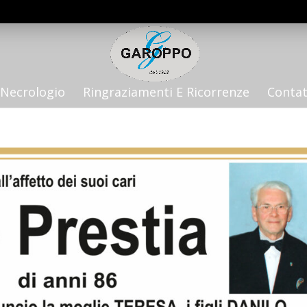
Necrologio
Ringraziamenti E Ricorrenze
Contat