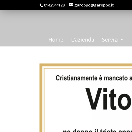
0142944128
garoppo@garoppo.it
Home
L’azienda
Servizi