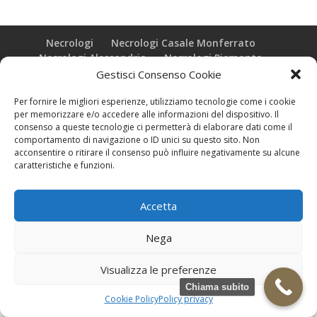
Necrologi
Necrologi Casale Monferrato
Necrologi Alessandria
Necrologi Piemonte
Gestisci Consenso Cookie
Realizzazione grafica e Copyright © zeropensieri local web -
Per fornire le migliori esperienze, utilizziamo tecnologie come i cookie
Casale Monferrato info@zeropensieri-cloud
per memorizzare e/o accedere alle informazioni del dispositivo. Il
consenso a queste tecnologie ci permetterà di elaborare dati come il
comportamento di navigazione o ID unici su questo sito. Non
acconsentire o ritirare il consenso può influire negativamente su alcune
caratteristiche e funzioni.
Accetta
Nega
Visualizza le preferenze
Chiama subito
Cookie Policy
Policy privacy