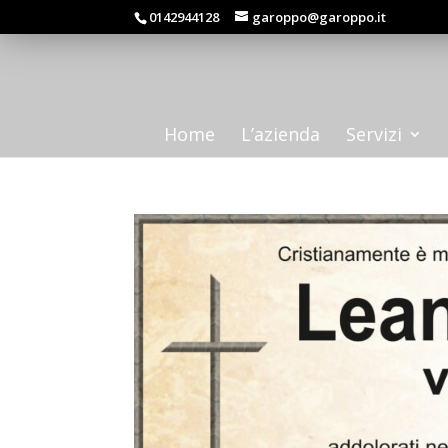
0142944128
garoppo@garoppo.it
Home
L’azienda
Servizi