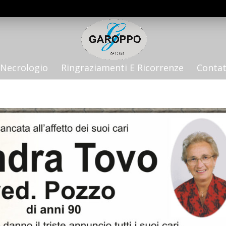
Necrologio
Ringraziamenti E Ricorrenze
Contat