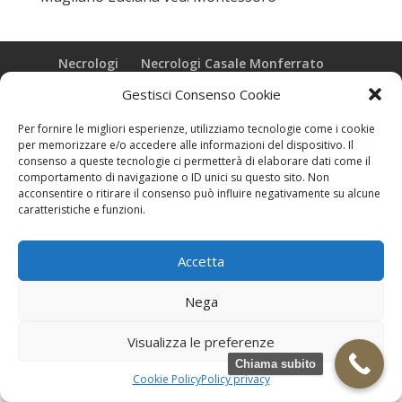
Necrologi
Necrologi Casale Monferrato
Necrologi Alessandria
Necrologi Piemonte
Gestisci Consenso Cookie
Realizzazione grafica e Copyright © zeropensieri local web -
Per fornire le migliori esperienze, utilizziamo tecnologie come i cookie
per memorizzare e/o accedere alle informazioni del dispositivo. Il
Casale Monferrato info@zeropensieri-cloud
consenso a queste tecnologie ci permetterà di elaborare dati come il
comportamento di navigazione o ID unici su questo sito. Non
acconsentire o ritirare il consenso può influire negativamente su alcune
caratteristiche e funzioni.
Accetta
Nega
Visualizza le preferenze
Chiama subito
Cookie Policy
Policy privacy