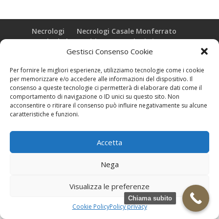
Necrologi
Necrologi Casale Monferrato
Necrologi Alessandria
Necrologi Piemonte
Gestisci Consenso Cookie
Realizzazione grafica e Copyright © zeropensieri local web -
Per fornire le migliori esperienze, utilizziamo tecnologie come i cookie
Casale Monferrato info@zeropensieri-cloud
per memorizzare e/o accedere alle informazioni del dispositivo. Il
consenso a queste tecnologie ci permetterà di elaborare dati come il
comportamento di navigazione o ID unici su questo sito. Non
acconsentire o ritirare il consenso può influire negativamente su alcune
caratteristiche e funzioni.
Accetta
Nega
Visualizza le preferenze
Chiama subito
Cookie Policy
Policy privacy