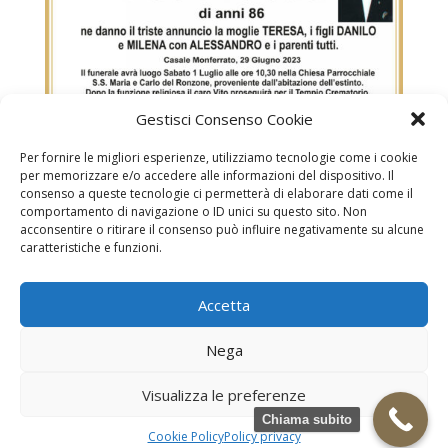
Gestisci Consenso Cookie
Per fornire le migliori esperienze, utilizziamo tecnologie come i cookie
per memorizzare e/o accedere alle informazioni del dispositivo. Il
consenso a queste tecnologie ci permetterà di elaborare dati come il
Prestia Vito
comportamento di navigazione o ID unici su questo sito. Non
acconsentire o ritirare il consenso può influire negativamente su alcune
caratteristiche e funzioni.
Mineghin Marisa in Pinato
Accetta
Necrologi
Necrologi Casale Monferrato
Nega
Necrologi Alessandria
Necrologi Piemonte
Visualizza le preferenze
Realizzazione grafica e Copyright © zeropensieri local web -
Chiama subito
Casale Monferrato info@zeropensieri-cloud
Cookie Policy
Policy privacy