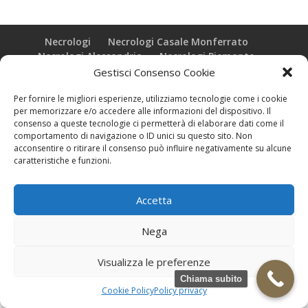
Necrologi
Necrologi Casale Monferrato
Necrologi Alessandria
Necrologi Piemonte
Gestisci Consenso Cookie
Realizzazione grafica e Copyright © zeropensieri local web -
Per fornire le migliori esperienze, utilizziamo tecnologie come i cookie
Casale Monferrato info@zeropensieri-cloud
per memorizzare e/o accedere alle informazioni del dispositivo. Il
consenso a queste tecnologie ci permetterà di elaborare dati come il
comportamento di navigazione o ID unici su questo sito. Non
acconsentire o ritirare il consenso può influire negativamente su alcune
caratteristiche e funzioni.
Accetta
Nega
Visualizza le preferenze
Chiama subito
Cookie Policy
Policy privacy