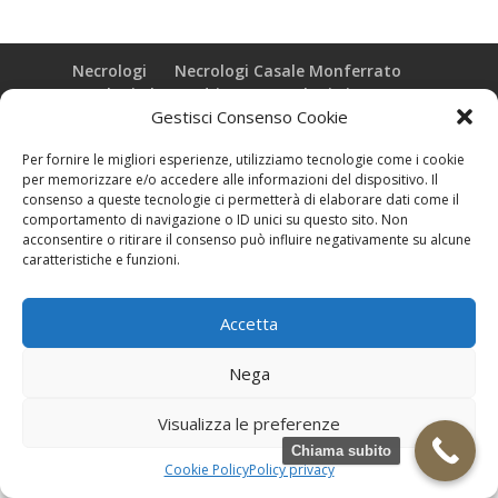
Necrologi
Necrologi Casale Monferrato
Necrologi Alessandria
Necrologi Piemonte
Gestisci Consenso Cookie
Realizzazione grafica e Copyright © zeropensieri local web -
Per fornire le migliori esperienze, utilizziamo tecnologie come i cookie
Casale Monferrato info@zeropensieri-cloud
per memorizzare e/o accedere alle informazioni del dispositivo. Il
consenso a queste tecnologie ci permetterà di elaborare dati come il
comportamento di navigazione o ID unici su questo sito. Non
acconsentire o ritirare il consenso può influire negativamente su alcune
caratteristiche e funzioni.
Accetta
Nega
Visualizza le preferenze
Chiama subito
Cookie Policy
Policy privacy