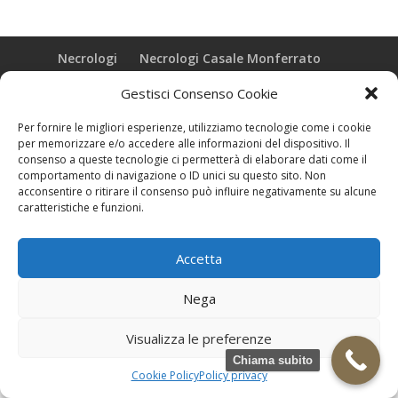
Necrologi
Necrologi Casale Monferrato
Necrologi Alessandria
Necrologi Piemonte
Gestisci Consenso Cookie
Realizzazione grafica e Copyright © zeropensieri local web -
Per fornire le migliori esperienze, utilizziamo tecnologie come i cookie
Casale Monferrato info@zeropensieri-cloud
per memorizzare e/o accedere alle informazioni del dispositivo. Il
consenso a queste tecnologie ci permetterà di elaborare dati come il
comportamento di navigazione o ID unici su questo sito. Non
acconsentire o ritirare il consenso può influire negativamente su alcune
caratteristiche e funzioni.
Accetta
Nega
Visualizza le preferenze
Chiama subito
Cookie Policy
Policy privacy