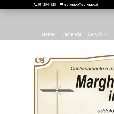
0142944128
garoppo@garoppo.it
Home
L’azienda
Servizi