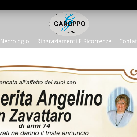
Necrologio
Ringraziamenti E Ricorrenze
Contat