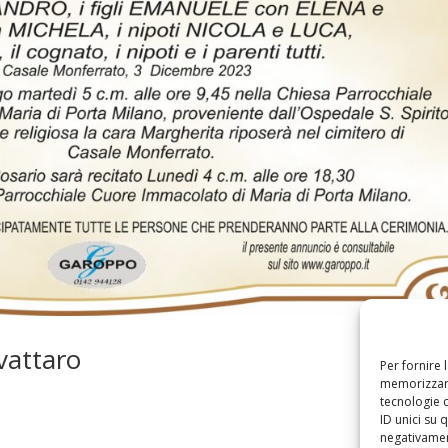
vattaro
Per fornire 
memorizzare
tecnologie 
ID unici su 
negativament