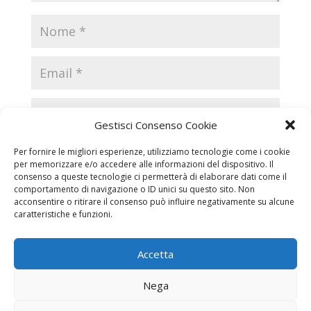
Gestisci Consenso Cookie
Per fornire le migliori esperienze, utilizziamo tecnologie come i cookie
per memorizzare e/o accedere alle informazioni del dispositivo. Il
consenso a queste tecnologie ci permetterà di elaborare dati come il
comportamento di navigazione o ID unici su questo sito. Non
acconsentire o ritirare il consenso può influire negativamente su alcune
caratteristiche e funzioni.
Accetta
Necrologi
Necrologi Casale Monferrato
Nega
Necrologi Alessandria
Necrologi Piemonte