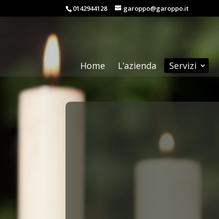
0142944128
garoppo@garoppo.it
Home
L’azienda
Servizi