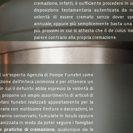
cremazione, infatti, è sufficiente procedere in 
disposizione testamentaria autenticata da n
volontà di essere cremato senza dover s
annuale; oppure più semplicemente basta una d
più prossimi in cui si attesta che il de cuius n
parere contrario alla propria cremazione.
ad un’esperta Agenzia di Pompe Funebri come
ione dell’intera cerimonia e per ottenere un
 cui il defunto abbia espresso la volontà di
, propone un ampio assortimento di articoli di
cofani funebri realizzati appositamente per la
rarie con moltissime finiture e decorazioni, in
erranno conservate, tumulate in loculo oppure
nizzata in modo da poter seguire i famigliari
le
pratiche di cremazione
, qualunque sia la