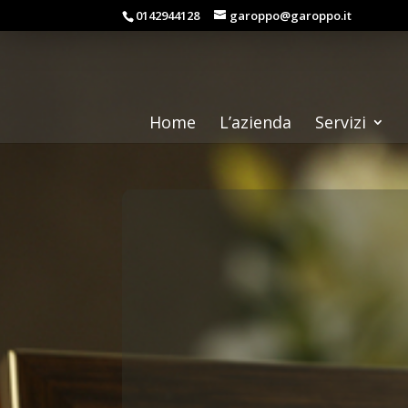
0142944128
garoppo@garoppo.it
Home
L’azienda
Servizi