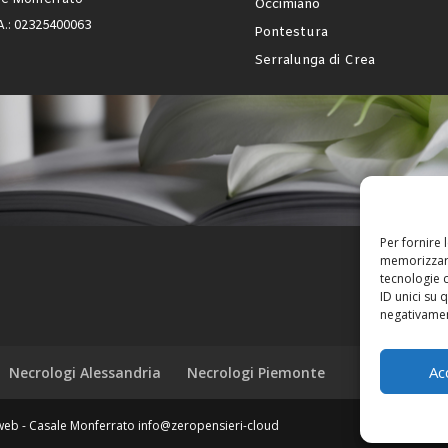
le Monferrato
Occimiano
.A.: 02325400063
Pontestura
Serralunga di Crea
Per fornire 
memorizzare
tecnologie 
ID unici su 
negativament
Ac
Necrologi Alessandria
Necrologi Piemonte
l web - Casale Monferrato info@zeropensieri-cloud