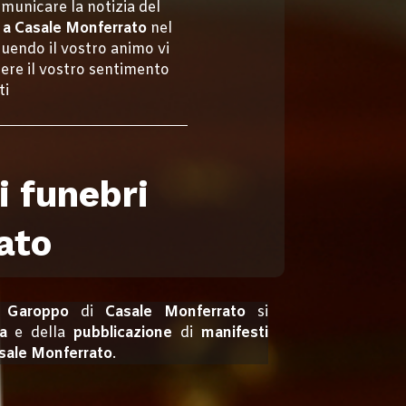
omunicare la notizia del
i a Casale Monferrato
nel
uendo il vostro animo vi
ere il vostro sentimento
ti
i funebri
ato
 Garoppo
di
Casale Monferrato
si
a
e della
pubblicazione
di
manifesti
asale Monferrato
.