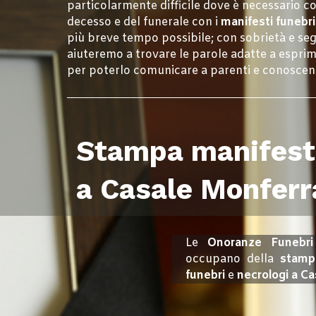
particolarmente difficile dove è necessario c
decesso e del funerale con i
manifesti funebr
più breve tempo possibile; con sobrietà e seg
aiuteremo a trovare le parole adatte a esprim
per poterlo comunicare a parenti e conoscen
Stampa manifest
a Casale Monferr
Le
Onoranze Funebri
occupano della
stamp
funebri
e
necrologi a C