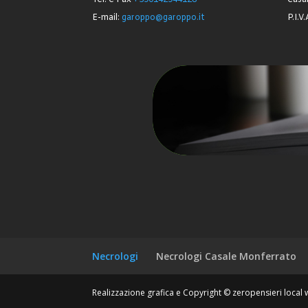
Tel. e Fax
+390142944128
Casa
E-mail:
garoppo@garoppo.it
P.I.V
Necrologi
Necrologi Casale Monferrato
Realizzazione grafica e Copyright © zeropensieri loca