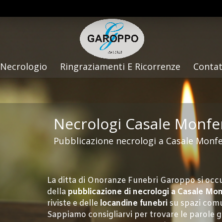
Necrologio
Ringraziamenti E Ricorrenze
Contat
Necrologi Casale Monfe
Pubblicazione necrologi a Casale Monf
La ditta di Onoranze Funebri Garoppo si occu
della
pubblicazione di necrologi a Casale Mon
riviste e delle
locandine funebri
su spazi comu
Sappiamo consigliarvi per trovare le parole 