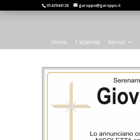
0142944128
garoppo@garoppo.it
Home
L’azienda
Servizi