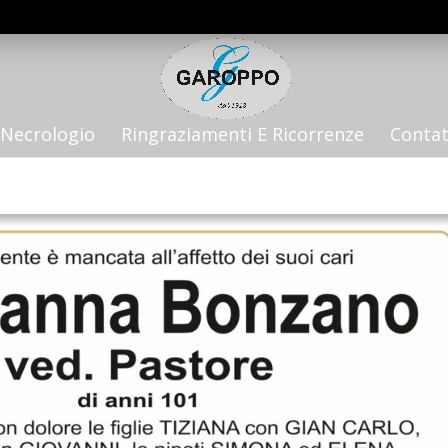
Necrologio
Ringraziamenti E Ricorrenze
Contat