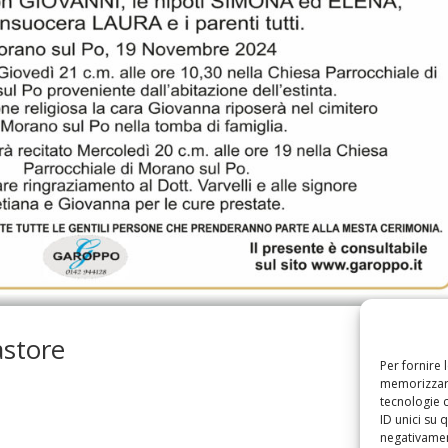
astore
Per fornire 
memorizzare
tecnologie 
ID unici su 
negativament