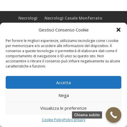
Necrologi
Necrologi Casale Monferrato
Necrologi Alessandria
Necrologi Piemonte
Gestisci Consenso Cookie
Realizzazione grafica e Copyright © zeropensieri local web -
Per fornire le migliori esperienze, utilizziamo tecnologie come i cookie
Casale Monferrato info@zeropensieri-cloud
per memorizzare e/o accedere alle informazioni del dispositivo. Il
consenso a queste tecnologie ci permetterà di elaborare dati come il
comportamento di navigazione o ID unici su questo sito. Non
acconsentire o ritirare il consenso può influire negativamente su alcune
caratteristiche e funzioni.
Accetta
Nega
Visualizza le preferenze
Chiama subito
Cookie Policy
Policy privacy