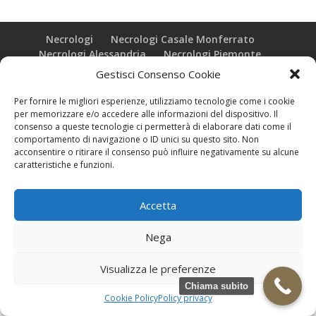
Necrologi
Necrologi Casale Monferrato
Necrologi Alessandria
Necrologi Piemonte
Gestisci Consenso Cookie
Realizzazione grafica e Copyright © zeropensieri local web -
Per fornire le migliori esperienze, utilizziamo tecnologie come i cookie
Casale Monferrato info@zeropensieri-cloud
per memorizzare e/o accedere alle informazioni del dispositivo. Il
consenso a queste tecnologie ci permetterà di elaborare dati come il
comportamento di navigazione o ID unici su questo sito. Non
acconsentire o ritirare il consenso può influire negativamente su alcune
caratteristiche e funzioni.
Accetta
Nega
Visualizza le preferenze
Chiama subito
Cookie Policy
Policy privacy