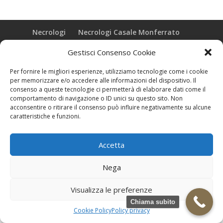
Necrologi
Necrologi Casale Monferrato
Necrologi Alessandria
Necrologi Piemonte
Gestisci Consenso Cookie
Realizzazione grafica e Copyright © zeropensieri local web -
Per fornire le migliori esperienze, utilizziamo tecnologie come i cookie
Casale Monferrato info@zeropensieri-cloud
per memorizzare e/o accedere alle informazioni del dispositivo. Il
consenso a queste tecnologie ci permetterà di elaborare dati come il
comportamento di navigazione o ID unici su questo sito. Non
acconsentire o ritirare il consenso può influire negativamente su alcune
caratteristiche e funzioni.
Accetta
Nega
Visualizza le preferenze
Chiama subito
Cookie Policy
Policy privacy