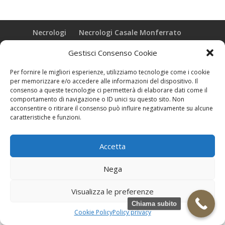
Necrologi
Necrologi Casale Monferrato
Necrologi Alessandria
Necrologi Piemonte
Gestisci Consenso Cookie
Realizzazione grafica e Copyright © zeropensieri local web -
Per fornire le migliori esperienze, utilizziamo tecnologie come i cookie
Casale Monferrato info@zeropensieri-cloud
per memorizzare e/o accedere alle informazioni del dispositivo. Il
consenso a queste tecnologie ci permetterà di elaborare dati come il
comportamento di navigazione o ID unici su questo sito. Non
acconsentire o ritirare il consenso può influire negativamente su alcune
caratteristiche e funzioni.
Accetta
Nega
Visualizza le preferenze
Chiama subito
Cookie Policy
Policy privacy