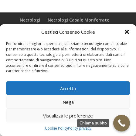
Necrologi
Necrologi Casale Monferrato
Necrologi Alessandria
Necrologi Piemonte
Gestisci Consenso Cookie
Realizzazione grafica e Copyright © zeropensieri local web -
Per fornire le migliori esperienze, utilizziamo tecnologie come i cookie
Casale Monferrato info@zeropensieri-cloud
per memorizzare e/o accedere alle informazioni del dispositivo. Il
consenso a queste tecnologie ci permetterà di elaborare dati come il
comportamento di navigazione o ID unici su questo sito. Non
acconsentire o ritirare il consenso può influire negativamente su alcune
caratteristiche e funzioni.
Accetta
Nega
Visualizza le preferenze
Chiama subito
Cookie Policy
Policy privacy