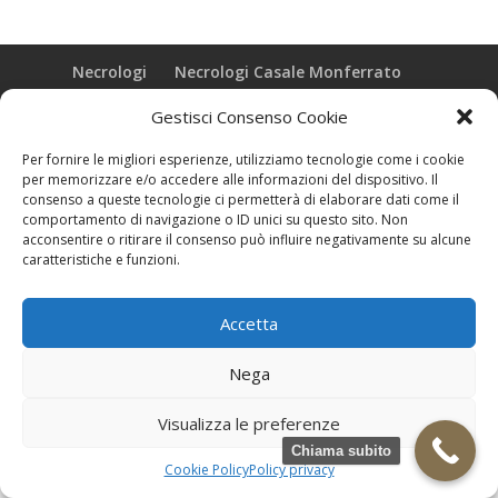
Necrologi
Necrologi Casale Monferrato
Necrologi Alessandria
Necrologi Piemonte
Gestisci Consenso Cookie
Realizzazione grafica e Copyright © zeropensieri local web -
Per fornire le migliori esperienze, utilizziamo tecnologie come i cookie
Casale Monferrato info@zeropensieri-cloud
per memorizzare e/o accedere alle informazioni del dispositivo. Il
consenso a queste tecnologie ci permetterà di elaborare dati come il
comportamento di navigazione o ID unici su questo sito. Non
acconsentire o ritirare il consenso può influire negativamente su alcune
caratteristiche e funzioni.
Accetta
Nega
Visualizza le preferenze
Chiama subito
Cookie Policy
Policy privacy