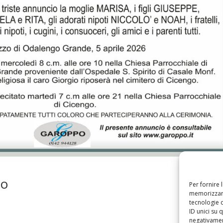
io
Per fornire 
memorizzare
tecnologie 
ID unici su 
negativament