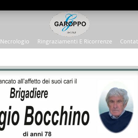
Necrologio
Ringraziamenti E Ricorrenze
Contat