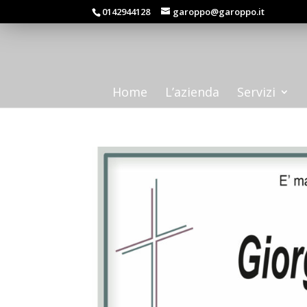
0142944128
garoppo@garoppo.it
Home
L’azienda
Servizi