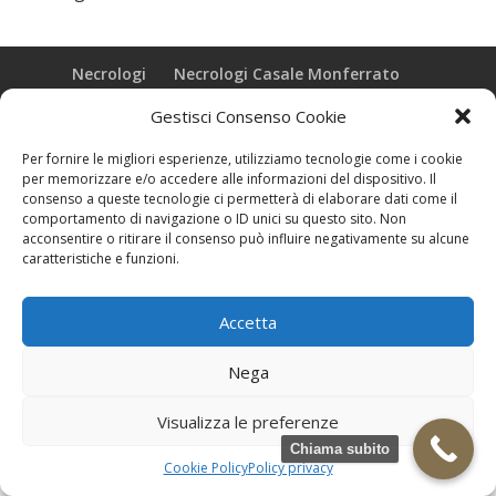
Necrologi
Necrologi Casale Monferrato
Necrologi Alessandria
Necrologi Piemonte
Gestisci Consenso Cookie
Realizzazione grafica e Copyright © zeropensieri local web -
Per fornire le migliori esperienze, utilizziamo tecnologie come i cookie
Casale Monferrato info@zeropensieri-cloud
per memorizzare e/o accedere alle informazioni del dispositivo. Il
consenso a queste tecnologie ci permetterà di elaborare dati come il
comportamento di navigazione o ID unici su questo sito. Non
acconsentire o ritirare il consenso può influire negativamente su alcune
caratteristiche e funzioni.
Accetta
Nega
Visualizza le preferenze
Chiama subito
Cookie Policy
Policy privacy